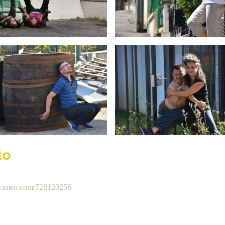
ÉO
//vimeo.com/728120256