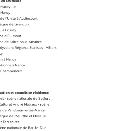
 en résidence
 Maxéville
e Nancy
de l'Unité à Audincourt
èque de Liverdun
 à Ecurey
e d'Eulmont
 de Laitre-sous-Amance
lyvalent Régional Stanislas - Villers-
cy
in à Nancy
lebonne à Nancy
à Champenoux
tion et accueils en résidence
nit - scène nationale de Belfort
Culturel André Malraux - scène
le de Vandoeuvre-lès-Nancy
èque de Meurthe et Moselle
t Territoires
cène nationale de Bar-le-Duc