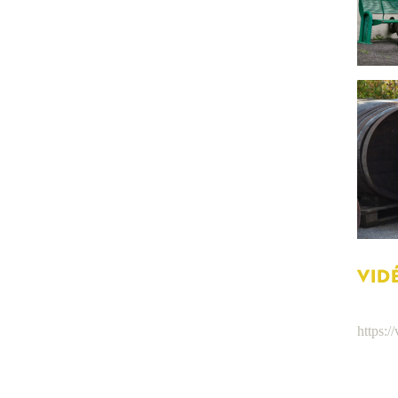
VID
https: