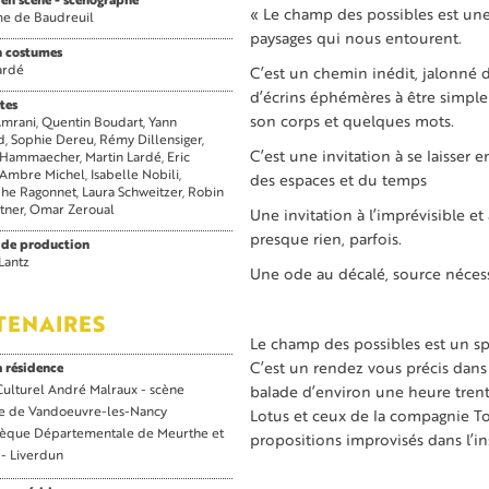
 en scène - scénographe
« Le champ des possibles est une 
me de Baudreuil
paysages qui nous entourent.
n costumes
ardé
C’est un chemin inédit, jalonné 
d’écrins éphémères à être simplem
tes
son corps et quelques mots.
Amrani
Quentin Boudart
Yann
d
Sophie Dereu
Rémy Dillensiger
C’est une invitation à se laisser 
t Hammaecher
Martin Lardé
Eric
Ambre Michel
Isabelle Nobili
des espaces et du temps
phe Ragonnet
Laura Schweitzer
Robin
tner
Omar Zeroual
Une invitation à l’imprévisible e
presque rien, parfois.
 de production
Lantz
Une ode au décalé, source nécessa
TENAIRES
Le champ des possibles est un sp
C’est un rendez vous précis dans
a résidence
Culturel André Malraux - scène
balade d’environ une heure tren
le de Vandoeuvre-les-Nancy
Lotus et ceux de la compagnie To
èque Départementale de Meurthe et
propositions improvisés dans l’in
 - Liverdun