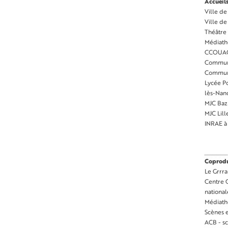
Accueils
Ville de
Ville d
Théâtre 
Médiath
CCOUAC
Commun
Commune
Lycée Po
lès-Nan
MJC Baz
MJC Lil
INRAE 
Coproduc
Le Grrra
Centre 
nationa
Médiath
Scènes e
ACB - s