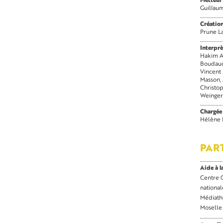
Metteur
Guillau
Créatio
Prune L
Interprè
Hakim 
Boudau
Vincen
Masson
Christo
Weinger
Chargée
Hélène 
PAR
Aide à l
Centre 
nationa
Médiath
Moselle