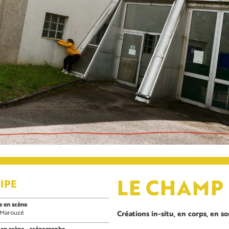
IPE
LE CHAMP 
e en scène
e Marouzé
Créations in-situ, en corps, en s