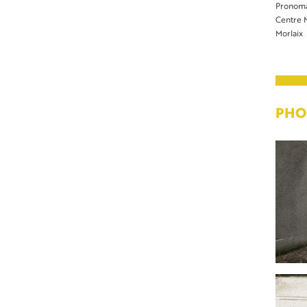
Pronoma
Centre N
Morlaix
PHO