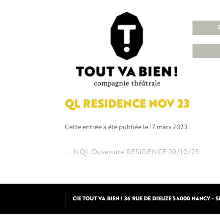
QL RESIDENCE NOV 23
Cette entrée a été publiée le
17 mars 2023
.
Navigation
←
NQL Ouverture RESIDENCE 20/10/23
des
articles
CIE TOUT VA BIEN ! 36 RUE DE DIEUZE 54000 NANCY - SIR