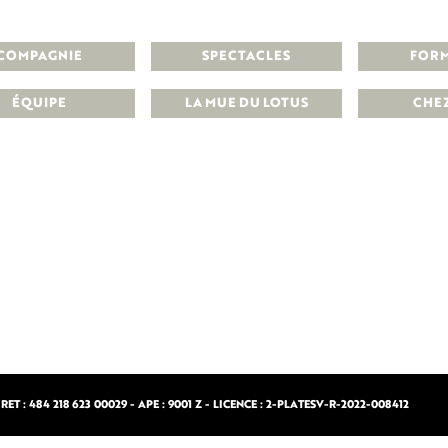
COMPAGNIE
SPECTACLES
FOR
ÉQUIPE
LA MUE DU LOTUS
CHE
ET : 484 218 623 00029 - APE : 9001 Z - LICENCE : 2-PLATESV-R-2022-008412