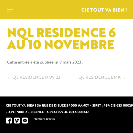
CIE TOUT VA BIEN !
NQL RESIDENCE 6
AU 10 NOVEMBRE
Cette entrée a été publiée le
17 mars 2023
.
Navigation
←
QL RESIDENCE NOV 23
QL RESIDENCE BMK
→
des
articles
CIE TOUT VA BIEN ! 36 RUE DE DIEUZE 54000 NANCY - SIRET : 484 218 623 00029
- APE : 9001 Z - LICENCE : 2-PLATESV-R-2022-008412
Mentions légales