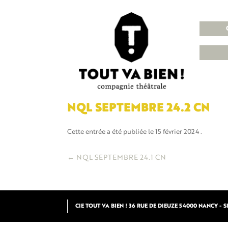
NQL SEPTEMBRE 24.2 CN
Cette entrée a été publiée le
15 février 2024
.
Navigation
←
NQL SEPTEMBRE 24.1 CN
des
articles
CIE TOUT VA BIEN ! 36 RUE DE DIEUZE 54000 NANCY - SIR