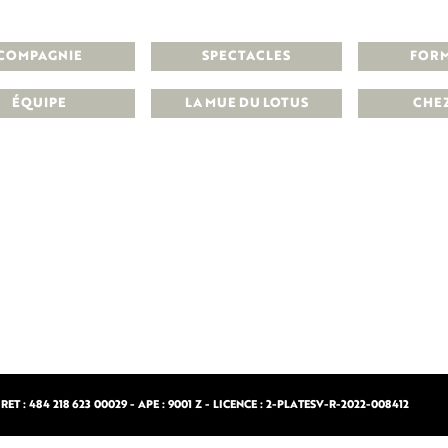
COMPAGNIE
SPECTACLES
FOR
ÉQUIPE
LA MUE DU LOTUS
CHE
ET : 484 218 623 00029 - APE : 9001 Z - LICENCE : 2-PLATESV-R-2022-008412