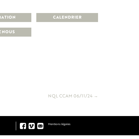
MATION
CALENDRIER
Z NOUS
NQL CCAM 06/11/24
→
Mentions légales