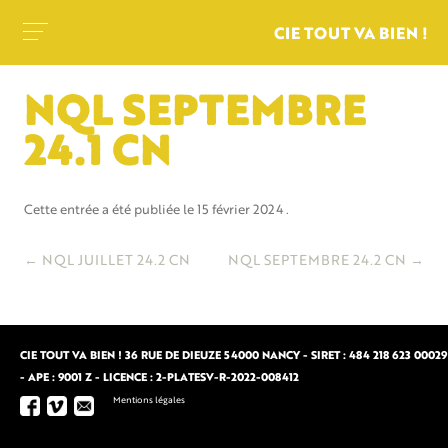
CIE TOUT VA BIEN !
NQL SEPTEMBRE
24.1 CN
Cette entrée a été publiée le
15 février 2024
.
Navigation
←
NQL JUILLET 24.2 CN
NQL SEPTEMBRE 24.2 CN
→
des
articles
CIE TOUT VA BIEN ! 36 RUE DE DIEUZE 54000 NANCY - SIRET : 484 218 623 00029
- APE : 9001 Z - LICENCE : 2-PLATESV-R-2022-008412
Mentions légales