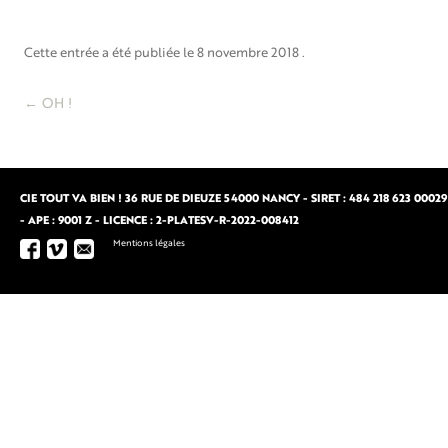
Cette entrée a été publiée le
8 novembre 2018
.
Navigation
←
OH !
des
articles
CIE TOUT VA BIEN ! 36 RUE DE DIEUZE 54000 NANCY - SIRET : 484 218 623 00029
- APE : 9001 Z - LICENCE : 2-PLATESV-R-2022-008412
Mentions légales