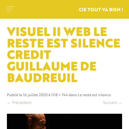
CIE TOUT VA BIEN !
VISUEL II WEB LE
RESTE EST SILENCE
CREDIT
GUILLAUME DE
BAUDREUIL
Publié le
16 juillet 2020
à
1118 × 744
dans
Le reste est silence
.
← Précédent
Suivant →