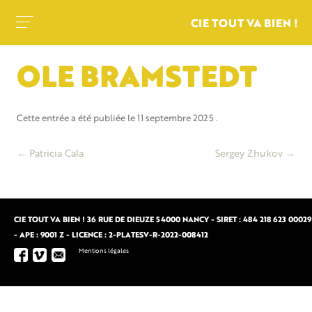
CIE TOUT VA BIEN !
OLE BRAMSTEDT
Cette entrée a été publiée le
11 septembre 2025
.
Navigation
←
Patricia Cala
Sergey Zhukov
→
des
articles
CIE TOUT VA BIEN ! 36 RUE DE DIEUZE 54000 NANCY - SIRET : 484 218 623 00029
- APE : 9001 Z - LICENCE : 2-PLATESV-R-2022-008412
Mentions légales