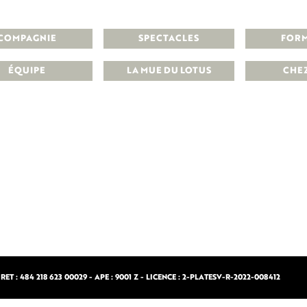
COMPAGNIE
SPECTACLES
FOR
ÉQUIPE
LA MUE DU LOTUS
CHE
ET : 484 218 623 00029 - APE : 9001 Z - LICENCE : 2-PLATESV-R-2022-008412