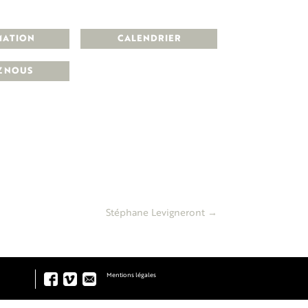
MATION
CALENDRIER
Z NOUS
Stéphane Levigneront
→
Mentions légales