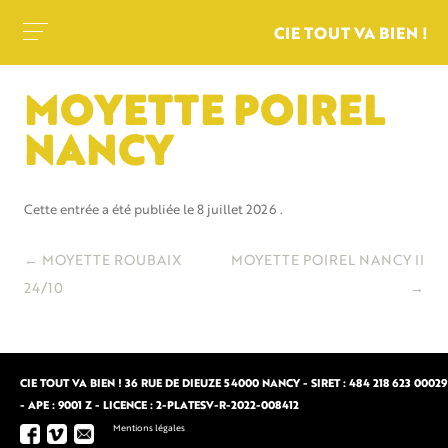
CIE TOUT VA BIEN !
MOYETTE POIREL
NANCY
Cette entrée a été publiée le
8 juillet 2026
.
Navigation
←
MOYETTE ROUBAIX
MOYETTE POIREL NANCY II
des
24/10
→
articles
CIE TOUT VA BIEN ! 36 RUE DE DIEUZE 54000 NANCY - SIRET : 484 218 623 00029
- APE : 9001 Z - LICENCE : 2-PLATESV-R-2022-008412
Mentions légales