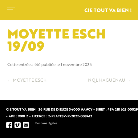
CIE TOUT VA BIEN !
MOYETTE ESCH
19/09
Cette entrée a été publiée le
1 novembre 2025
.
Navigation
←
MOYETTE ESCH
NQL HAGUENAU
→
des
articles
CIE TOUT VA BIEN ! 36 RUE DE DIEUZE 54000 NANCY - SIRET : 484 218 623 00029
- APE : 9001 Z - LICENCE : 2-PLATESV-R-2022-008412
Mentions légales