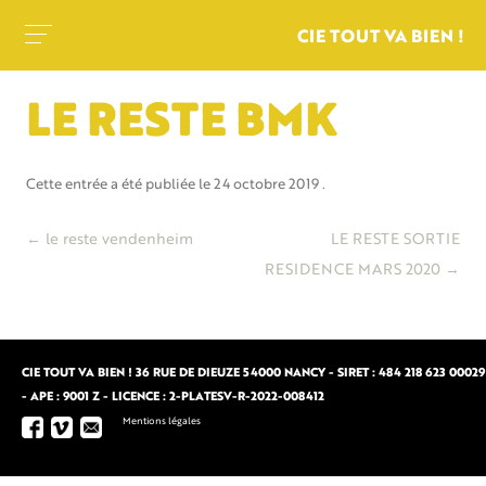
CIE TOUT VA BIEN !
LE RESTE BMK
Cette entrée a été publiée le
24 octobre 2019
.
Navigation
←
le reste vendenheim
LE RESTE SORTIE
des
RESIDENCE MARS 2020
→
articles
CIE TOUT VA BIEN ! 36 RUE DE DIEUZE 54000 NANCY - SIRET : 484 218 623 00029
- APE : 9001 Z - LICENCE : 2-PLATESV-R-2022-008412
Mentions légales