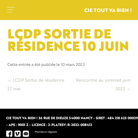
CIE TOUT VA BIEN !
LCDP SORTIE DE
RÉSIDENCE 10 JUIN
Cette entrée a été publiée le
10 mars 2022
.
Navigation
←
LCDP Sortie de résidence
Rencontre au sommet juin
des
27 mai
2022
→
articles
CIE TOUT VA BIEN ! 36 RUE DE DIEUZE 54000 NANCY - SIRET : 484 218 623 00029
- APE : 9001 Z - LICENCE : 2-PLATESV-R-2022-008412
Mentions légales