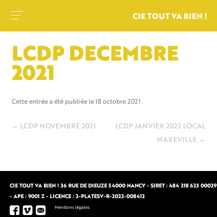
CIE TOUT VA BIEN !
LCDP DECEMBRE
2021
Cette entrée a été publiée le
18 octobre 2021
.
Navigation
←
LCDP NOVEMBRE 2021
LCDP JANVIER 2022 LOCAL
des
MAXEVILLE
→
articles
CIE TOUT VA BIEN ! 36 RUE DE DIEUZE 54000 NANCY - SIRET : 484 218 623 00029
- APE : 9001 Z - LICENCE : 2-PLATESV-R-2022-008412
Mentions légales