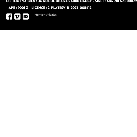
CIE TOUT VA BIEN ! 36 RUE DE DIEUZE 54000 NANCY - SIRET : 484 218 623 00029
- APE : 9001 Z - LICENCE : 2-PLATESV-R-2022-008412
Mentions légales