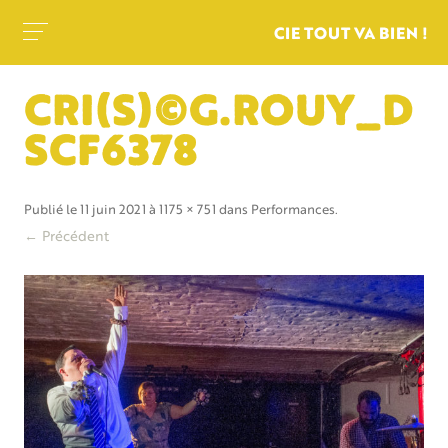
CIE TOUT VA BIEN !
CRI(S)©G.ROUY_D
SCF6378
Publié le
11 juin 2021
à
1175 × 751
dans
Performances
.
← Précédent