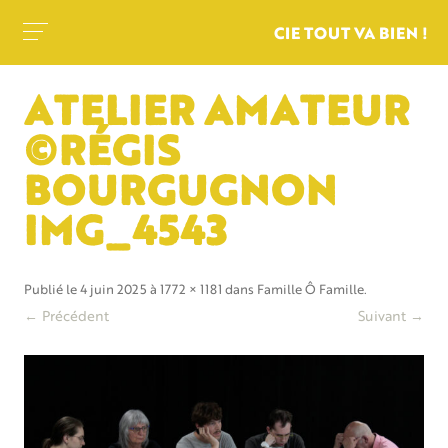
CIE TOUT VA BIEN !
ATELIER AMATEUR
©RÉGIS
BOURGUGNON
IMG_4543
Publié le
4 juin 2025
à
1772 × 1181
dans
Famille Ô Famille
.
← Précédent
Suivant →