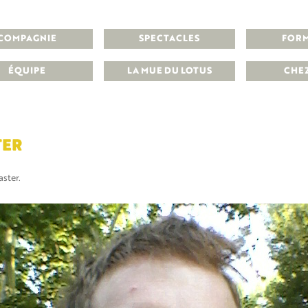
COMPAGNIE
SPECTACLES
FOR
ÉQUIPE
LA MUE DU LOTUS
CHE
TER
aster
.