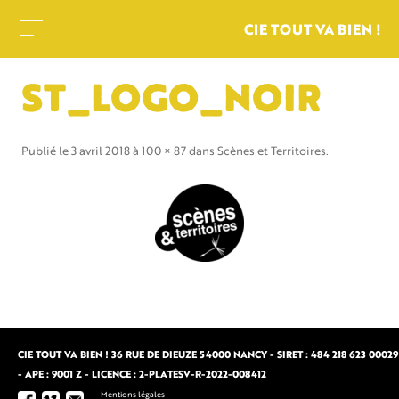
CIE TOUT VA BIEN !
ST_LOGO_NOIR
Publié le
3 avril 2018
à
100 × 87
dans
Scènes et Territoires
.
CIE TOUT VA BIEN ! 36 RUE DE DIEUZE 54000 NANCY - SIRET : 484 218 623 00029
- APE : 9001 Z - LICENCE : 2-PLATESV-R-2022-008412
Mentions légales