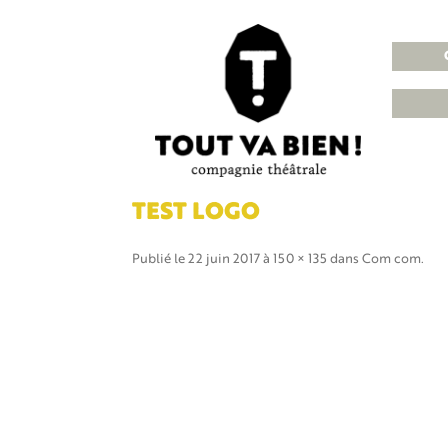
TEST LOGO
Publié le
22 juin 2017
à
150 × 135
dans
Com com
.