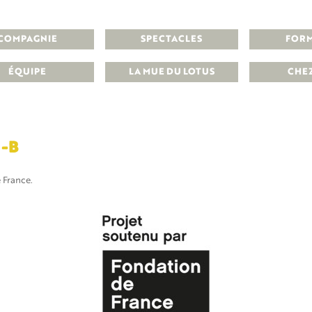
COMPAGNIE
SPECTACLES
FOR
ÉQUIPE
LA MUE DU LOTUS
CHE
-B
 France
.